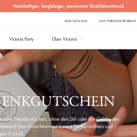
Nachhaltiger, langlebiger, preiswerter Qualitätsschmuck
2026 KATALOG
DAS PIERCING-ERLEBNIS
Victoria Party
Über Victoria
HENKGUTSCHEIN
 eine Freude machen, ohne den Stil oder die Größe des
fehlen? Den Gutscheinwert kannst Du frei wählen und
 per E-Mail.