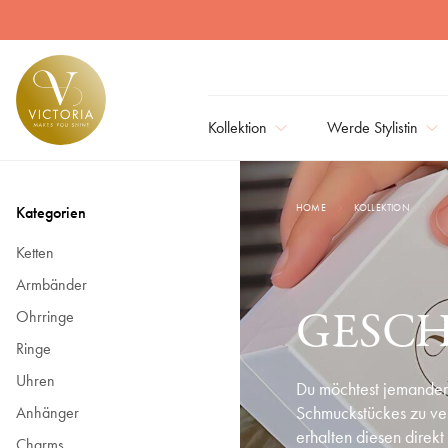
Geschenkgutschein | Victoria Schmuck
Kollektion
Werde Stylistin
HOME
KOLLEKTION
Kategorien
Ketten
Armbänder
GESC
Ohrringe
Ringe
Uhren
Du möchtest jemandem
Schmuckstückes zu ver
Anhänger
erhalten diesen direkt
Charms