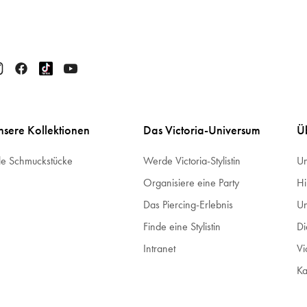
nsere Kollektionen
Das Victoria-Universum
Ü
le Schmuckstücke
Werde Victoria-Stylistin
Un
Organisiere eine Party
Hi
Das Piercing-Erlebnis
Un
Finde eine Stylistin
Di
Intranet
Vi
Ka