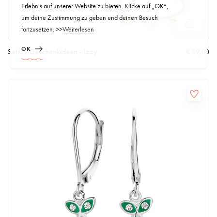
Erlebnis auf unserer Website zu bieten. Klicke auf „OK“,
um deine Zustimmung zu geben und deinen Besuch
fortzusetzen. >>
Weiterlesen
OK
Sets & Geschenkideen - Izzy
€
39,00