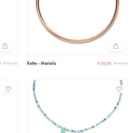
Kette - Mariela
0
€
55,00
€
34,00
€
49,00