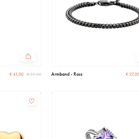
Armband - Ross
€
41,00
€
59,00
€
27,0