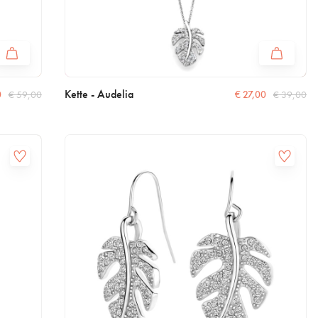
Kette - Audelia
0
€
59,00
€
27,00
€
39,00