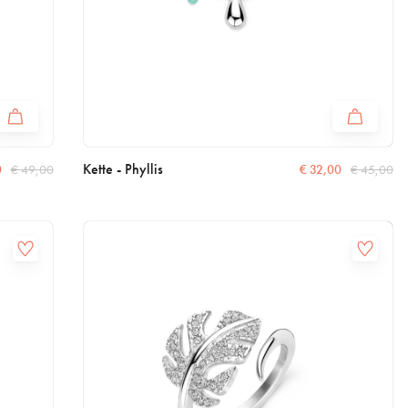
Kette - Phyllis
0
€
49,00
€
32,00
€
45,00