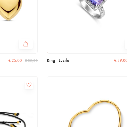
Ring - Lucila
€
25,00
€
35,00
€
39,0