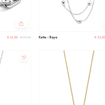
Kette - Raya
€
41,00
€
59,00
€
53,0