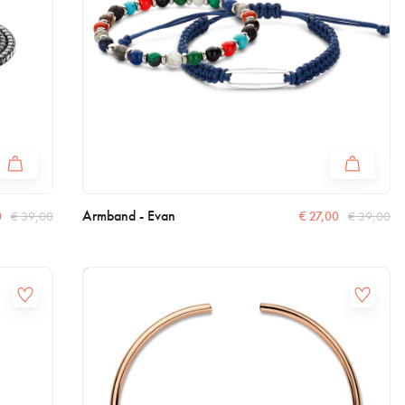
Armband - Evan
0
€
39,00
€
27,00
€
39,00