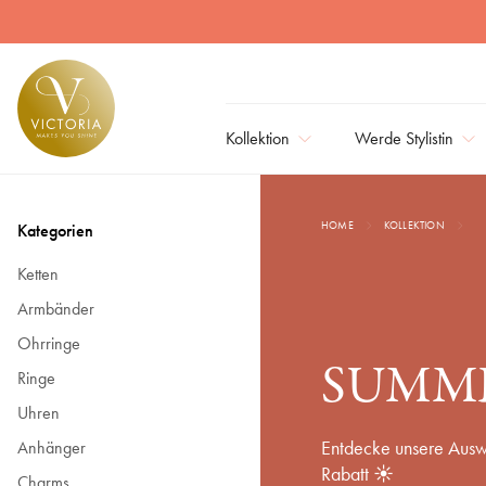
Summer Deals | Victoria Schmuck
Kollektion
Werde Stylistin
HOME
KOLLEKTION
Kategorien
Ketten
Armbänder
Ohrringe
SUMME
Ringe
Uhren
Entdecke unsere Ausw
Anhänger
Rabatt ☀
Charms