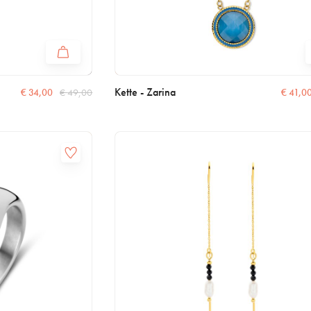
Kette - Zarina
€
34,00
€
49,00
€
41,0