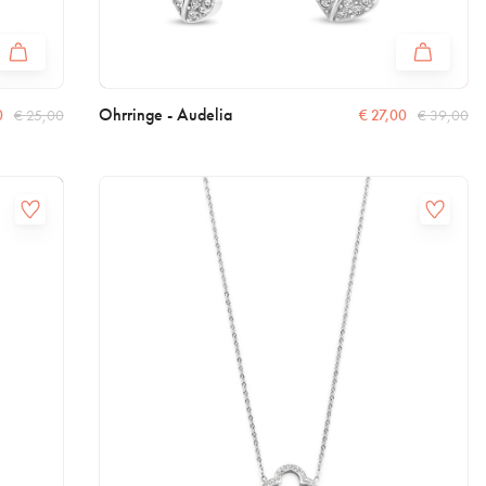
Ohrringe - Audelia
0
€
25,00
€
27,00
€
39,00