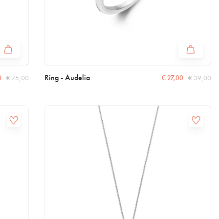
Ring - Audelia
0
€
75,00
€
27,00
€
39,00