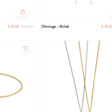
Ohrringe - Shiloh
€
27,00
€
39,00
€
18,0